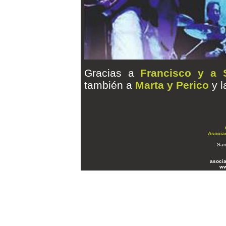
Gracias a
Francisco y a 
también a
Marta y Perico
y l
Asocia
San
asoci
ww