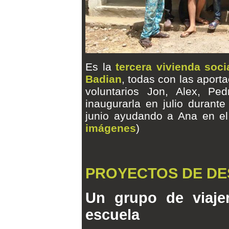
Es la
tercera vivienda soci
Badian
, todas con las aport
voluntarios Jon, Alex, Pe
inaugurarla en julio durant
junio ayudando a Ana en e
imágenes
)
PROYECTOS DE DE
Un grupo de viaje
escuela