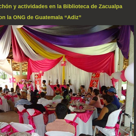
hón y actividades en la Biblioteca de Zacualpa
on la ONG de Guatemala “Adiz”