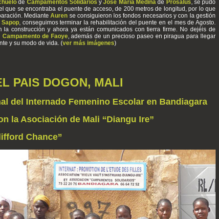
nchuelo
de
Campamentos Solidarios
y
José María Medina
de
Prosalus
, se pudo
l que se encontraba el puente de acceso, de 200 metros de longitud, por lo que
eparación. Mediante
Auren
se consiguieron los fondos necesarios y con la gestión
a
Sapop
, conseguimos terminar la rehabilitación del puente en el mes de Agosto.
n la construcción y ahora ya están comunicados con tierra firme. No dejéis de
l
Campamento de Faoye
, además de un precioso paseo en piragua para llegar
nte y su modo de vida. (
ver más imágenes
)
EL PAIS DOGON, MALI
nal del Internado Femenino Escolar en Bandiagara
n la Asociación de Mali “Diangu Ire”
lifford Chance”