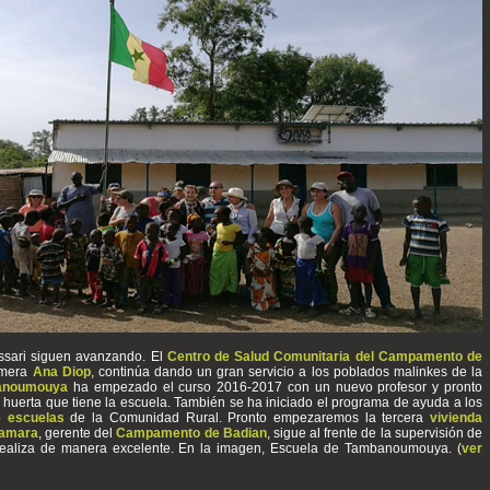
ssari siguen avanzando. El
Centro de Salud Comunitaria del Campamento de
ermera
Ana Diop
, continúa dando un gran servicio a los poblados malinkes de la
anoumouya
ha empezado el curso 2016-2017 con un nuevo profesor y pronto
 huerta que tiene la escuela. También se ha iniciado el programa de ayuda a los
6 escuelas
de la Comunidad Rural. Pronto empezaremos la tercera
vivienda
amara
, gerente del
Campamento de Badian
, sigue al frente de la supervisión de
realiza de manera excelente. En la imagen, Escuela de Tambanoumouya. (
ver