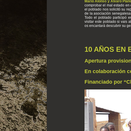
Mario Alonso y Álvaro Pla
comprobar el mal estado en e
el poblado nos solicitó su r
de la asociación senegales
Todo el poblado participó e
visitar este poblado si vais a
os encantará descubrir su ge
10 AÑOS EN 
Apertura provisio
En colaboración co
Financiado por “C