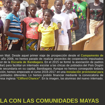
en Mali. Desde aquel primer viaje de prospección desde el
Campamento de
el año 2006, no hemos parado de realizar proyectos de cooperación impulsados
sor de la
Escuela de Bandiagara
. En el 2015 se formó la asociación de padres
iar) para facilitar un internado escolar a las chicas de poblados del País Dogón
 de secundaria en su capital, Bandiagara. Aunque no hemos conseguido todavía
ucción, hemos empezado el curso 2016-2017 en una
instalación provisional para
oblados diferentes. Lo hemos podido financiar mediante la convocatoria de
resa inglesa
“Clifford Chance”
. En la imagen, las alumnas del nuevo internado.
LA CON LAS COMUNIDADES MAYAS