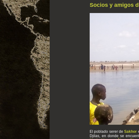
Socios y amigos d
El poblado serer de
Sakhor
e
Djilas, en donde se encuen