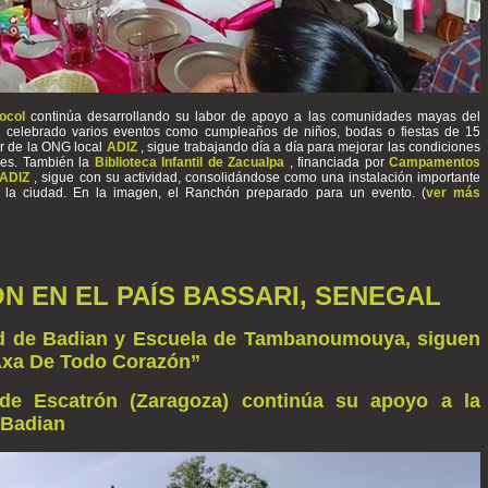
xocol
continúa desarrollando su labor de apoyo a las comunidades mayas del
 celebrado varios eventos como cumpleaños de niños, bodas o fiestas de 15
or de la ONG local
ADIZ
, sigue trabajando día a día para mejorar las condiciones
des. También la
Biblioteca Infantil de Zacualpa
, financiada por
Campamentos
ADIZ
, sigue con su actividad, consolidándose como una instalación importante
 la ciudad. En la imagen, el Ranchón preparado para un evento. (
ver más
N EN EL PAÍS BASSARI, SENEGAL
ud de Badian y Escuela de Tambanoumouya, siguen
“Axa De Todo Corazón”
de Escatrón (Zaragoza) continúa su apoyo a la
n Badian