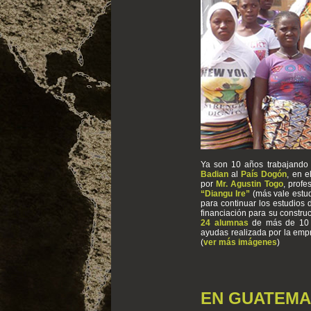
Ya son 10 años trabajando 
Badian
al
País Dogón
, en 
por
Mr. Agustin Togo
, profe
“Diangu Ire”
(más vale estud
para continuar los estudios
financiación para su constr
24 alumnas
de más de 10 p
ayudas realizada por la emp
(
ver más imágenes
)
EN GUATEMA