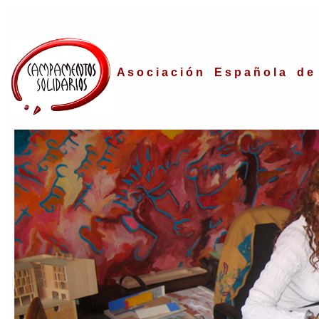
A s o c i a c i ó n E s p a ñ o l a d e 